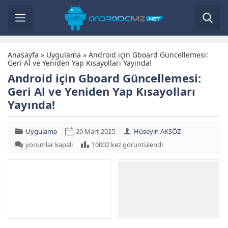
Anasayfa
»
Uygulama
»
Android için Gboard Güncellemesi:
Geri Al ve Yeniden Yap Kısayolları Yayında!
Android için Gboard Güncellemesi:
Geri Al ve Yeniden Yap Kısayolları
Yayında!
Uygulama
20 Mart 2025
Hüseyin AKSÖZ
Android
yorumlar kapalı
10002 kez görüntülendi
için
Gboard
Güncellemesi:
Geri
Al
ve
Yeniden
Yap
Kısayolları
Yayında!