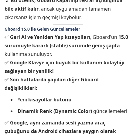
🔹
Bu özellik, Gboard kapatılıp tekrar açıldığında
bile aktif kalır
, ancak uygulamadan tamamen
çıkarsanız işlem geçmişi kaybolur.
Gboard 15.0 ile Gelen Güncellemeler
✅
Geri Al ve Yeniden Yap kısayolları
, Gboard’un
15.0
sürümüyle
kararlı (stable) sürümde geniş çapta
kullanıma sunuluyor.
✅
Google Klavye için büyük bir kullanım kolaylığı
sağlayan bir yenilik!
✅
Son haftalarda yapılan diğer Gboard
değişiklikleri:
Yeni
kısayollar butonu
Dinamik Renk (Dynamic Color)
güncellemeleri
✅
Google, aynı zamanda sesli yazma araç
çubuğunu da Android cihazlara yaygın olarak