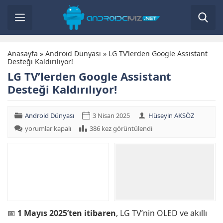
Anasayfa
»
Android Dünyası
»
LG TV’lerden Google Assistant
Desteği Kaldırılıyor!
LG TV’lerden Google Assistant
Desteği Kaldırılıyor!
Android Dünyası
3 Nisan 2025
Hüseyin AKSÖZ
LG
yorumlar kapalı
386 kez görüntülendi
TV’lerden
Google
Assistant
Desteği
Kaldırılıyor!
için
📅
1 Mayıs 2025’ten itibaren
, LG TV’nin OLED ve akıllı