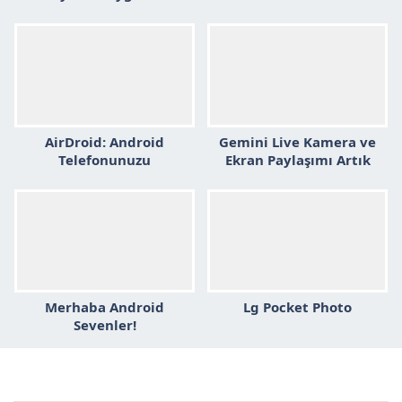
Nedir?
dinleme
AirDroid: Android
Gemini Live Kamera ve
Telefonunuzu
Ekran Paylaşımı Artık
Bilgisayardan Kontrol
Ücretsiz: Android
Etmenin En Kolay Yolu
Kullanıcıları İçin Yeni
Özellikler
Merhaba Android
Lg Pocket Photo
Sevenler!