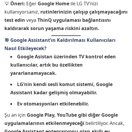
💡
Öneri:
Eğer
Google Home
ile LG TV’nizi
kullanıyorsanız,
rutinlerinizin çalışıp çalışmayacağını
test edin
veya
ThinQ uygulaması bağlantısını
kaldırarak sorun yaşama riskini azaltın.
🎯 Google Assistant’ın Kaldırılması Kullanıcıları
Nasıl Etkileyecek?
Google Asistan üzerinden TV kontrol eden
kullanıcılar, artık bu özellikten
yararlanamayacak.
LG’nin kendi sesli komut sistemi, Google
Assistant kadar gelişmiş olmayabilir.
Ev otomasyonları etkilenebilir.
Şu an için
Google Play, YouTube gibi diğer Google
uygulamalarının etkilenmeyeceği
belirtiliyor. Ancak,
Google Assistant entegrasyonu olan akıllı ev