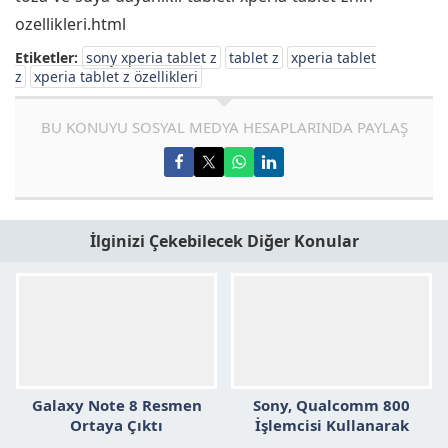
ozellikleri.html
Etiketler:
sony xperia tablet z
tablet z
xperia tablet
z
xperia tablet z özellikleri
BU KONUYU SOSYAL MEDYA HESAPLARINDA PAYLAŞ
İlginizi Çekebilecek Diğer Konular
Galaxy Note 8 Resmen
Sony, Qualcomm 800
Ortaya Çıktı
İşlemcisi Kullanarak
İddialı Bir Tablet Üzerinde