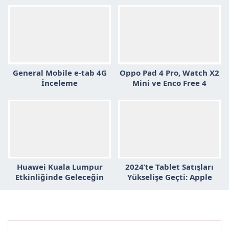
Çalışıyor
General Mobile e-tab 4G
Oppo Pad 4 Pro, Watch X2
İnceleme
Mini ve Enco Free 4
Tanıtımdan Önce
Sızdırıldı!
Huawei Kuala Lumpur
2024’te Tablet Satışları
Etkinliğinde Geleceğin
Yükselişe Geçti: Apple
Teknolojilerini Tanıttı
Liderliği Bırakmadı!