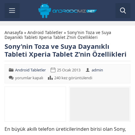
Anasayfa
»
Android Tabletler
»
Sony’nin Toza ve Suya
Dayanıklı Tableti Xperia Tablet Z’nin Özellikleri
Sony’nin Toza ve Suya Dayanıklı
Tableti Xperia Tablet Z’nin Özellikleri
Android Tabletler
25 Ocak 2013
admin
Sony’nin
yorumlar kapalı
240 kez görüntülendi
Toza
ve
Suya
Dayanıklı
Tableti
Xperia
Tablet
Z’nin
Özellikleri
için
En büyük akıllı telefon üreticilerinden birisi olan Sony,