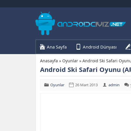
Ana Sayfa
Android Dünyası
Anasayfa
»
Oyunlar
»
Android Ski Safari Oyunu
Android Ski Safari Oyunu (A
Oyunlar
26 Mart 2013
admin