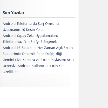
Son Yazılar
Android Telefonlarda Şarj Ömrünü
Uzatmanın 10 Kesin Yolu
Android Yapay Zeka Uygulamaları:
Telefonunuz İçin En İyi 5 Seçenek
Android 16 Beta 4 ile Her Zaman Açık Ekran
Saatlerinde Dinamik Renk Değişikliği
Gemini Live Kamera ve Ekran Paylaşımı Artık
Ücretsiz: Android Kullanıcıları İçin Yeni
Özellikler
Android 16 Beta 4 Güncellemesi Yayınlandı:
Yeni Özellikler ve Beklentiler