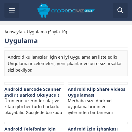
Anasayfa
»
Uygulama
(Sayfa 10)
Uygulama
Android kullanıcıları için en iyi uygulamaları listeledik!
Uygulama incelemeleri, yeni çıkanlar ve ücretsiz fırsatlar
sizi bekliyor.
Android Barcode Scanner
Android Klip Share videos
İndir ( Barkod Okuyucu )
Uygulaması
Ürünlerin üzerindeki ilaç ve
Merhaba size Android
kitap gibi her türlü barkodu
uygulamalarının en
okuyabilir. Googlede barkodu
iyilerinden bir tanesini
arayabilir ve fiyat ürün bilgisi
tanıtacaz. Klip video Sharing
hakkında bilgiye sahip...
videolarını yayınlamanız ve
Android Telefonlar için
Android İçin İşbankası
paylaşmanız gibi olanak