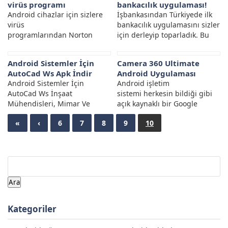
virüs programı
bankacılık uygulaması!
sağlar kullanıcıların...
Android cihazlar için sizlere
İşbankasından Türkiyede ilk
virüs
bankacılık uygulamasını sizler
programlarından Norton
için derleyip toparladık. Bu
Mobile Security hakkında bilgi
Uygulamada
vereceğiz. Norton’un sizler
yapabilecekleriniz. -Bankacılık
Android Sistemler İçin
Camera 360 Ultimate
için en önemli özelliklerini
İşlemleri: Para transferleri,
AutoCad Ws Apk İndir
Android Uygulaması
yazacağız. Hızlı tarama ve ...
yatırım işlemleri, hisse
Android Sistemler İçin
Android işletim
senedi...
AutoCad Ws İnşaat
sistemi herkesin bildiği gibi
Mühendisleri, Mimar Ve
açık kaynaklı bir Google
Benzeri Sektörde Çalışanlar
ürünü. Bu sayede geliştiriciler
«
‹
6
7
8
9
10
İçin Mükemmel Bir Uygulama.
sistem için yazmış oldukları
Bilgisayar Ortamında
tüm programları ve Android...
Oluşturulan AutoCad...
Arama:
Kategoriler