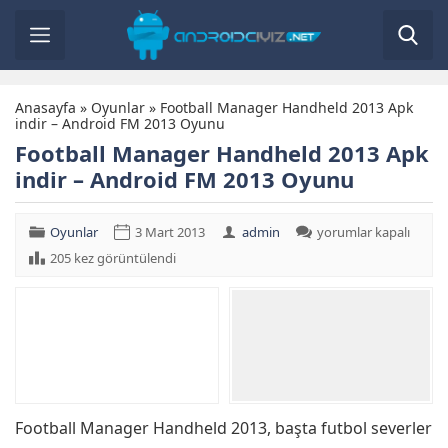
Anasayfa
»
Oyunlar
»
Football Manager Handheld 2013 Apk
indir – Android FM 2013 Oyunu
Football Manager Handheld 2013 Apk
indir – Android FM 2013 Oyunu
Football
Oyunlar
3 Mart 2013
admin
yorumlar kapalı
Manager
205 kez görüntülendi
Handheld
2013
Apk
indir
–
Android
FM
2013
Oyunu
için
Football Manager Handheld 2013, başta futbol severler