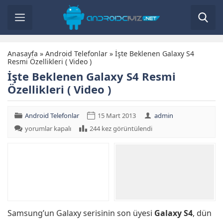
Anasayfa
»
Android Telefonlar
»
İşte Beklenen Galaxy S4
Resmi Özellikleri ( Video )
İşte Beklenen Galaxy S4 Resmi
Özellikleri ( Video )
Android Telefonlar
15 Mart 2013
admin
İşte
yorumlar kapalı
244 kez görüntülendi
Beklenen
Galaxy
S4
Resmi
Özellikleri
(
Video
)
için
Samsung’un Galaxy serisinin son üyesi
Galaxy S4
, dün