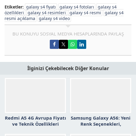
Etiketler:
galaxy s4 fiyatı
galaxy s4 fotoları
galaxy s4
özellikleri
galaxy s4 resimleri
galaxy s4 resmi
galaxy s4
resmi açıklama
galaxy s4 video
BU KONUYU SOSYAL MEDYA HESAPLARINDA PAYLAŞ
İlginizi Çekebilecek Diğer Konular
Redmi A5 4G Avrupa Fiyatı
Samsung Galaxy A56: Yeni
ve Teknik Özellikleri
Renk Seçenekleri,
Sızdırıldı
Özellikler ve Beklentiler