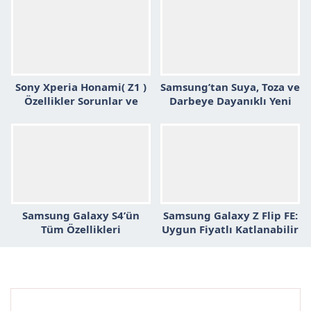
Sony Xperia Honami( Z1 )
Samsung’tan Suya, Toza ve
Özellikler Sorunlar ve
Darbeye Dayanıklı Yeni
Çözümler
Cep Telefonu Galaxy
Xcover 2
Samsung Galaxy S4’ün
Samsung Galaxy Z Flip FE:
Tüm Özellikleri
Uygun Fiyatlı Katlanabilir
Telefonun Özellikleri ve
Fiyatı Sızdırıldı