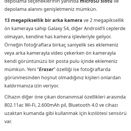
depolama seçeneklerinin yanında
microSD slotu
ile
depolama alanını genişletmeniz mümkün.
13 megapiksellik bir arka kamera
ve 2 megapiksellik
ön kameraya sahip Galaxy S4, diğer Android’li ceplerde
olmayan, kendine has kamera işlevleriyle geliyor.
Örneğin fotoğraflara birkaç saniyelik ses eklemeniz
veya arka kamerayla video çekerken ön kamerayla
kendi görüntünüzü bir posta pulu içinde eklemeniz
mümkün. Yeni “
Eraser
” özelliği ise fotoğraflarda
görünmesinden hoşnut olmadığınız kişileri onlardan
kaldırmanıza izin veriyor.
Cihazın diğer öne çıkan donanımsal özellikleri arasında
802.11ac Wi-Fi, 2.600mAh pil, Bluetooth 4.0 ve cihazı
uzaktan kumanda gibi kullanmak için kızılötesi sensörü
var.